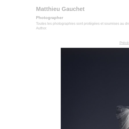
Matthieu Gauchet
Photographer
Toutes les photographies sont protégées et soumises au droit
Author.
Précé