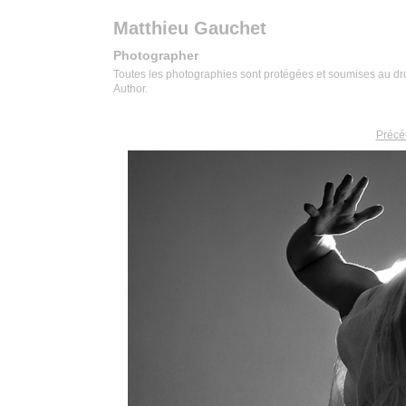
Matthieu Gauchet
Photographer
Toutes les photographies sont protégées et soumises au droit
Author.
Précé