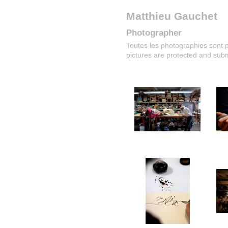
Matthieu Gauchet
Photographer
Toutes les photographies sont p
pictures are protected and submi